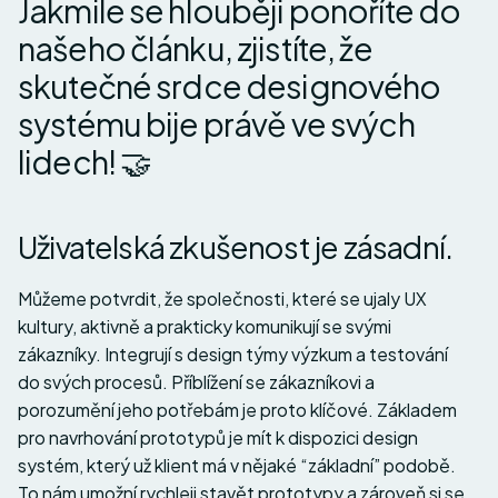
Jakmile se hlouběji ponoříte do
našeho článku, zjistíte, že
skutečné srdce designového
systému bije právě ve svých
lidech! 🤝
Uživatelská zkušenost je zásadní.
Můžeme potvrdit, že společnosti, které se ujaly UX
kultury, aktivně a prakticky komunikují se svými
zákazníky. Integrují s design týmy výzkum a testování
do svých procesů. Příblížení se zákazníkovi a
porozumění jeho potřebám je proto klíčové. Základem
pro navrhování prototypů je mít k dispozici design
systém, který už klient má v nějaké “základní” podobě.
To nám umožní rychleji stavět prototypy a zároveň si se