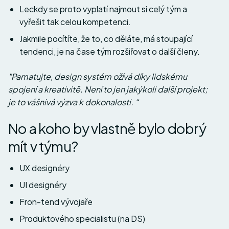
Leckdy se proto vyplatí najmout si celý tým a
vyřešit tak celou kompetenci.
Jakmile pocítíte, že to, co děláte, má stoupající
tendenci, je na čase tým rozšiřovat o další členy.
"Pamatujte, design systém ožívá díky lidskému
spojení a kreativitě. Není to jen jakýkoli další projekt;
je to vášnivá výzva k dokonalosti. “
No a koho by vlastně bylo dobrý
mít v týmu?
UX designéry
UI designéry
Fron-tend vývojaře
Produktového specialistu (na DS)