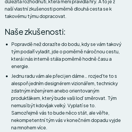
důležitá rozhodnutí, která mění pravidla hry. A to je z
naší vlastní zkušenosti poměrně dlouhá cesta se k
takovému týmu dopracovat.
Naše zkušenosti:
Popravdě než dorazíte do bodu, kdy se vám takový
tým podaří vyladit, jde o poměrně náročnou cestu,
která i nás interně stála poměrně hodně času a
energie.
Jednu radu vám ale přeci jen dáme… rozjeďte to s
alespoň jedním designérem vizionářem, technicky
zdatným inženýrem anebo orientovaným
produkťákem, který bude vaši loď směrovat. Tým
nemusí být kdovíjak velký. Vyplatí se to.
Samozřejmě vás to bude něco stát, ale věřte,
nekompetentní tým vás v konečném dopadu vyjde
na mnohem více.