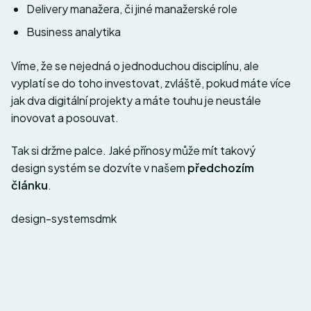
Delivery manažera, či jiné manažerské role
Business analytika
Víme, že se nejedná o jednoduchou disciplínu, ale
vyplatí se do toho investovat, zvláště, pokud máte více
jak dva digitální projekty a máte touhu je neustále
inovovat a posouvat.
Tak si držme palce. Jaké přínosy může mít takový
design systém se dozvíte v našem
předchozím
článku
.
design-system
sdmk