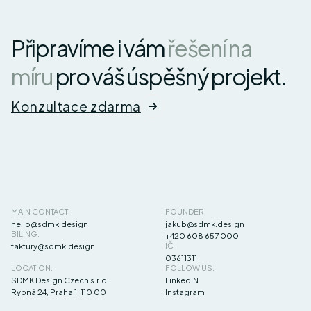
Připravíme i vám
řešení na
míru
pro váš úspěšný projekt.
Konzultace zdarma
MAIN CONTACT:
FOUNDER:
hello@sdmk.design
jakub@sdmk.design
BILING:
+420 608 657 000
IČ
faktury@sdmk.design
03611311
LOCATION:
FOLLOW US:
SDMK Design Czech s.r.o.
LinkedIN
Rybná 24, Praha 1, 110 00
Instagram