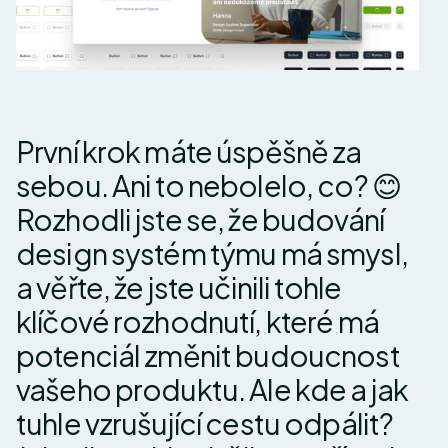
První krok máte úspěšně za
sebou. Ani to nebolelo, co? 😊
Rozhodli jste se, že budování
design systém týmu má smysl,
a věřte, že jste učinili tohle
klíčové rozhodnutí, které má
potenciál změnit budoucnost
vašeho produktu. Ale kde a jak
tuhle vzrušující cestu odpálit?