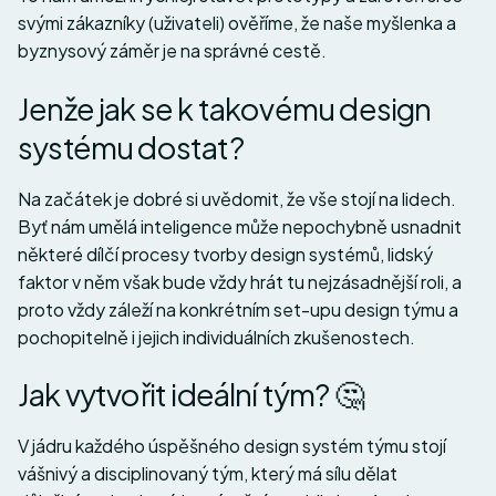
svými zákazníky (uživateli) ověříme, že naše myšlenka a
byznysový záměr je na správné cestě.
Jenže jak se k takovému design
systému dostat?
Na začátek je dobré si uvědomit, že vše stojí na lidech.
Byť nám umělá inteligence může nepochybně usnadnit
některé dílčí procesy tvorby design systémů, lidský
faktor v něm však bude vždy hrát tu nejzásadnější roli, a
proto vždy záleží na konkrétním set-upu design týmu a
pochopitelně i jejich individuálních zkušenostech.
Jak vytvořit ideální tým? 🤔
V jádru každého úspěšného design systém týmu stojí
vášnivý a disciplinovaný tým, který má sílu dělat